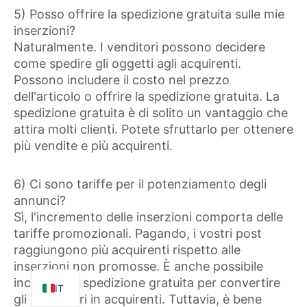
5) Posso offrire la spedizione gratuita sulle mie
inserzioni?
Naturalmente. I venditori possono decidere
come spedire gli oggetti agli acquirenti.
Possono includere il costo nel prezzo
dell'articolo o offrire la spedizione gratuita. La
spedizione gratuita è di solito un vantaggio che
attira molti clienti. Potete sfruttarlo per ottenere
più vendite e più acquirenti.
TR
ES
6) Ci sono tariffe per il potenziamento degli
FR
annunci?
Sì, l'incremento delle inserzioni comporta delle
DE
tariffe promozionali. Pagando, i vostri post
PT
raggiungono più acquirenti rispetto alle
inserzioni non promosse. È anche possibile
EN
includere la spedizione gratuita per convertire
IT
gli spettatori in acquirenti. Tuttavia, è bene