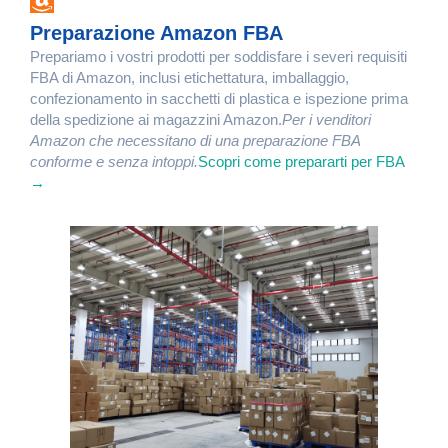
Preparazione Amazon FBA
Prepariamo i vostri prodotti per soddisfare i severi requisiti
FBA di Amazon, inclusi etichettatura, imballaggio,
confezionamento in sacchetti di plastica e ispezione prima
della spedizione ai magazzini Amazon.
Per i venditori
Amazon che necessitano di una preparazione FBA
conforme e senza intoppi.
Scopri come prepararti per FBA
→