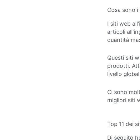
Cosa sono i s
I siti web al
articoli all
quantità mas
Questi siti w
prodotti. Att
livello global
Ci sono molt
migliori siti
Top 11 dei si
Di seguito h