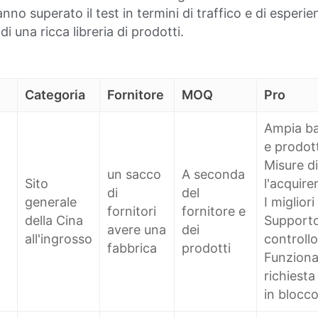
anno superato il test in termini di traffico e di esperi
i una ricca libreria di prodotti.
Categoria
Fornitore
MOQ
Pro
Ampia bas
e prodott
Misure di
un sacco
A seconda
Sito
l'acquire
di
del
generale
I migliori
fornitori
fornitore e
della Cina
Supporto 
avere una
dei
all'ingrosso
controllo
fabbrica
prodotti
Funzional
richiesta
in blocc