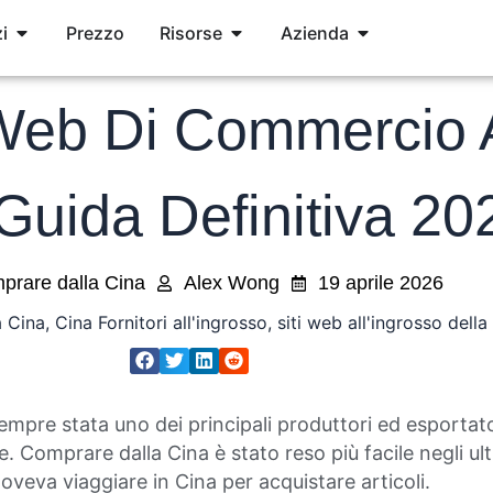
Servizi aperti
Risorse aperte
Società aperta
i
Prezzo
Risorse
Azienda
i Web Di Commercio A
Guida Definitiva 20
prare dalla Cina
Alex Wong
19 aprile 2026
 Cina
,
Cina Fornitori all'ingrosso
,
siti web all'ingrosso della
mpre stata uno dei principali produttori ed esportator
le. Comprare dalla Cina è stato reso più facile negli ult
doveva viaggiare in Cina per acquistare articoli.