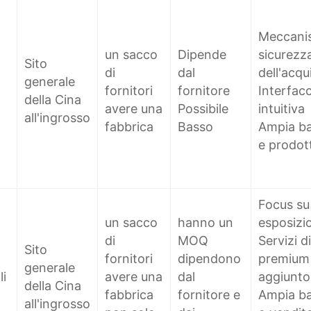
Meccani
un sacco
Dipende
sicurezz
Sito
di
dal
dell'acqu
generale
fornitori
fornitore
Interfacc
della Cina
avere una
Possibile
intuitiva
all'ingrosso
fabbrica
Basso
Ampia bas
e prodott
Focus su 
un sacco
hanno un
esposizi
di
MOQ
Servizi d
Sito
fornitori
dipendono
premium 
generale
li
avere una
dal
aggiunto
della Cina
fabbrica
fornitore e
Ampia bas
all'ingrosso