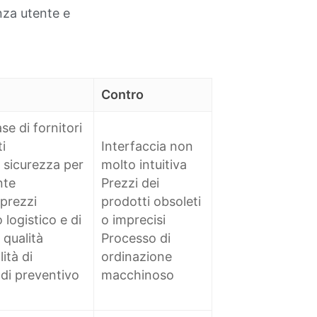
enza utente e
Contro
e di fornitori
i
Interfaccia non
 sicurezza per
molto intuitiva
nte
Prezzi dei
 prezzi
prodotti obsoleti
logistico e di
o imprecisi
 qualità
Processo di
ità di
ordinazione
 di preventivo
macchinoso
o