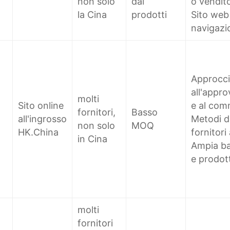
non solo
dai
o vendito
la Cina
prodotti
Sito web 
navigazi
Approccio
all'appr
molti
Sito online
e al com
fornitori,
Basso
all'ingrosso
Metodi di
non solo
MOQ
HK.China
fornitori 
in Cina
Ampia bas
e prodott
molti
fornitori