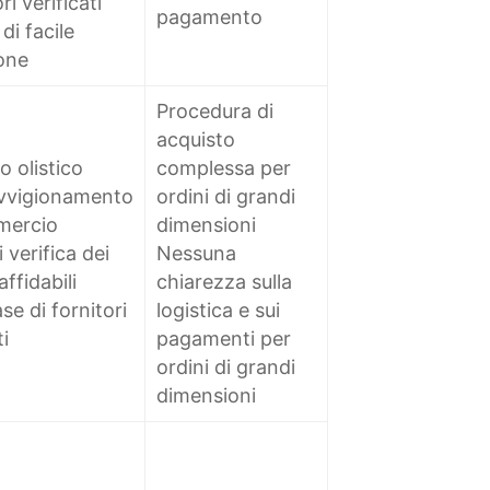
ri verificati
pagamento
di facile
one
Procedura di
acquisto
 olistico
complessa per
ovvigionamento
ordini di grandi
mercio
dimensioni
 verifica dei
Nessuna
affidabili
chiarezza sulla
e di fornitori
logistica e sui
i
pagamenti per
ordini di grandi
dimensioni