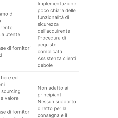
Implementazione
poco chiara delle
smo di
funzionalità di
a
sicurezza
irente
dell'acquirente
ia utente
Procedura di
acquisto
e di fornitori
complicata
i
Assistenza clienti
debole
fiere ed
oni
Non adatto ai
i sourcing
principianti
a valore
Nessun supporto
diretto per la
e di fornitori
consegna e il