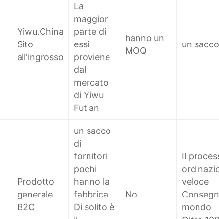
La
maggior
Yiwu.China
parte di
hanno un
Sito
essi
un sacco 
MOQ
all'ingrosso
proviene
dal
mercato
di Yiwu
Futian
un sacco
di
fornitori
Il proces
pochi
ordinazi
Prodotto
hanno la
veloce
generale
fabbrica
No
Consegna 
B2C
Di solito è
mondo