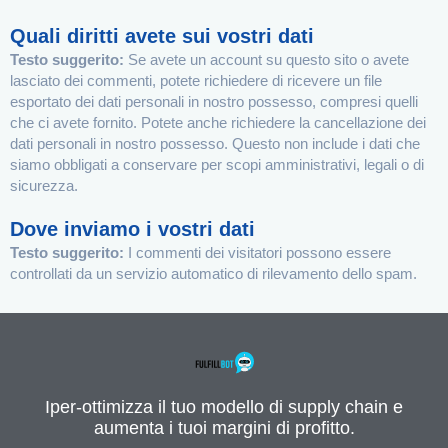
Quali diritti avete sui vostri dati
Testo suggerito:
Se avete un account su questo sito o avete
lasciato dei commenti, potete richiedere di ricevere un file
esportato dei dati personali in nostro possesso, compresi quelli
che ci avete fornito. Potete anche richiedere la cancellazione dei
dati personali in nostro possesso. Questo non include i dati che
siamo obbligati a conservare per scopi amministrativi, legali o di
sicurezza.
Dove inviamo i vostri dati
Testo suggerito:
I commenti dei visitatori possono essere
controllati da un servizio automatico di rilevamento dello spam.
Iper-ottimizza il tuo modello di supply chain e
aumenta i tuoi margini di profitto.