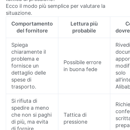
Ecco il modo più semplice per valutare la
situazione.
Comportamento
Lettura più
C
del fornitore
probabile
dovre
Spiega
Rivedi
chiaramente il
docum
problema e
appor
Possibile errore
fornisce un
modif
in buona fede
dettaglio delle
solo
spese di
all'in
trasporto.
Aliba
Si rifiuta di
Richie
spedire a meno
conf
che non si paghi
Tattica di
scritt
di più, ma evita
pressione
prepa
di fornire