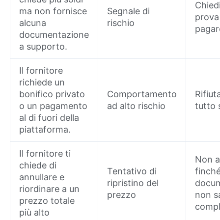
Chied
ma non fornisce
Segnale di
prova
alcuna
rischio
pagar
documentazione
a supporto.
Il fornitore
richiede un
bonifico privato
Comportamento
Rifiut
o un pagamento
ad alto rischio
tutto 
al di fuori della
piattaforma.
Il fornitore ti
Non a
chiede di
Tentativo di
finché
annullare e
ripristino del
docum
riordinare a un
prezzo
non s
prezzo totale
compl
più alto