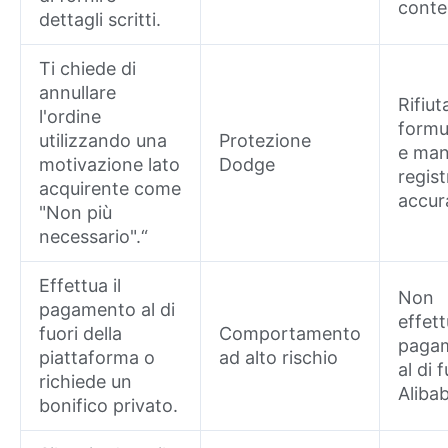
conte
dettagli scritti.
Ti chiede di
annullare
Rifiut
l'ordine
formu
utilizzando una
Protezione
e mant
motivazione lato
Dodge
regis
acquirente come
accur
"Non più
necessario".“
Effettua il
Non
pagamento al di
effett
fuori della
Comportamento
paga
piattaforma o
ad alto rischio
al di f
richiede un
Aliba
bonifico privato.