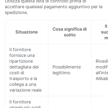
Utilizza questa lista di controllo prima di
accettare qualsiasi pagamento aggiuntivo per la
spedizione.
I
Cosa significa di
Situazione
su
solito
m
Il fornitore
fornisce una
ripartizione
Rivedi
dettagliata dei
Possibilmente
modif
costi di
legittimo
all'in
trasporto e la
Alibab
collega a una
variazione reale
Il fornitore
chiede più soldi