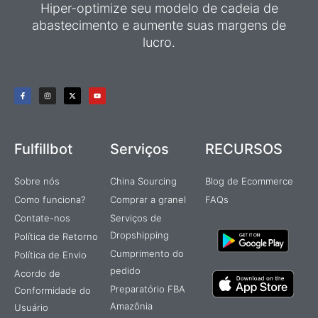
Hiper-optimize seu modelo de cadeia de
abastecimento e aumente suas margens de
lucro.
F
I
X
Y
a
n
-
o
c
s
t
u
e
t
w
t
b
a
i
u
o
g
t
b
o
r
t
e
k
a
e
Fulfillbot
Serviços
RECURSOS
-
m
r
f
Sobre nós
China Sourcing
Blog de Ecommerce
Como funciona?
Comprar a granel
FAQs
Contate-nos
Serviços de
Dropshipping
Política de Retorno
Cumprimento do
Política de Envio
pedido
Acordo de
Preparatório FBA
Conformidade do
Amazônia
Usuário