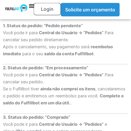
Pular
Login
Solicite um orçamento
para
o
conteúdo
1. Status do pedido: “Pedido pendente”
Você pode ir para
Central do Usuário → “Pedidos”
Para
cancelar seu pedido diretamente.
Após o cancelamento, seu pagamento será
reembolso
imediato
para o seu
saldo da conta Fulfillbot
.
2. Status do pedido: “Em processamento”
Você pode ir para
Central do Usuário → “Pedidos”
Para
cancelar seu pedido.
Se o Fulfillbot tiver
ainda não comprei os itens
, cancelaremos
o pedido e emitiremos um reembolso para você.
Complete o
saldo do Fulfillbot em um dia útil.
.
3. Status do pedido: “Comprado”
Você pode ir para
Central do Usuário → “Pedidos”
e