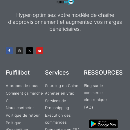
Hyper-optimisez votre modèle de chaîne
d'approvisionnement et augmentez vos marges
bénéficiaires.
F
I
X
Y
a
n
-
o
c
s
t
u
e
t
w
t
b
a
i
u
o
g
t
b
o
r
t
e
k
a
e
Fulfillbot
Services
RESSOURCES
-
m
r
f
A propos de nous
Sourcing en Chine
Blog sur le
commerce
Comment ça marche
Acheter en vrac
électronique
?
Services de
FAQs
Nous contacter
Dropshipping
Politique de retour
Exécution des
commandes
Politique
d'expédition
Préparation au FBA