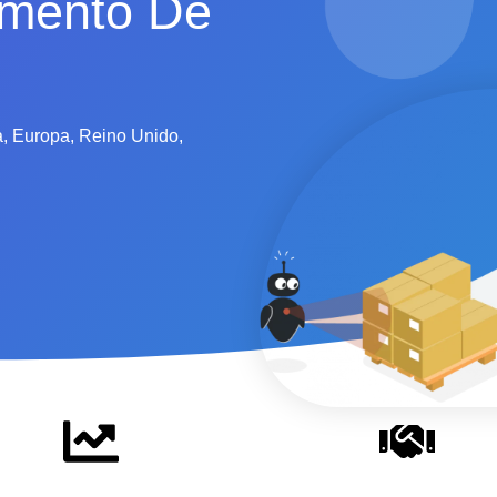
imento De
, Europa, Reino Unido,