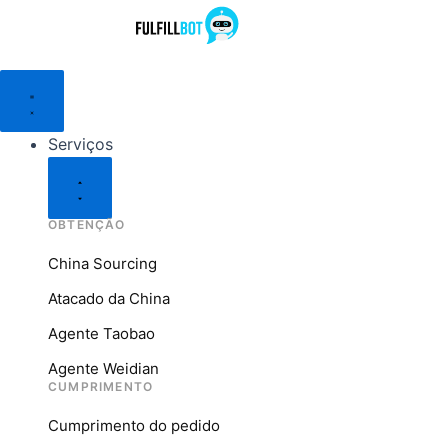
Pular
para
o
Serviços
Fechar
Empresa
Serviços
Recursos
Companhia
conteúdo
de
Recursos
Fechada
Abertos
abertos
aberta
fechamento
Serviços
OBTENÇÃO
China Sourcing
Atacado da China
Agente Taobao
Agente Weidian
CUMPRIMENTO
Cumprimento do pedido