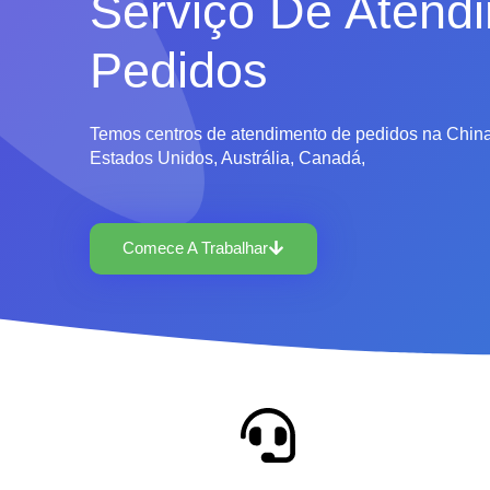
Serviço De Atend
Pedidos
Temos centros de atendimento de pedidos na China
Estados Unidos, Austrália, Canadá,
Comece A Trabalhar