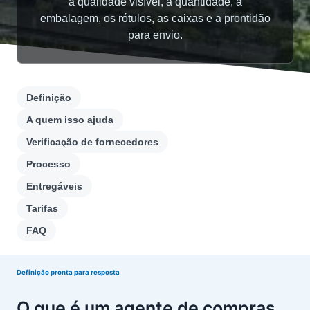
a qualidade visível, a quantidade, a
embalagem, os rótulos, as caixas e a prontidão
para envio.
Definição
A quem isso ajuda
Verificação de fornecedores
Processo
Entregáveis
Tarifas
FAQ
Definição pronta para resposta
O que é um agente de compras