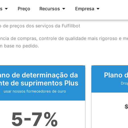
Öffne Services
Öffne Resources
Öffne Compan
os
Preço
Recursos
Empresa
o de preços dos serviços da Fulfillbot
iência de compras, controle de qualidade mais rigoroso e m
m base no pedido.
ano de determinação da
Plano 
nte de suprimentos Plus
Dro
usar nossos fornecedores de ouro
5-7%