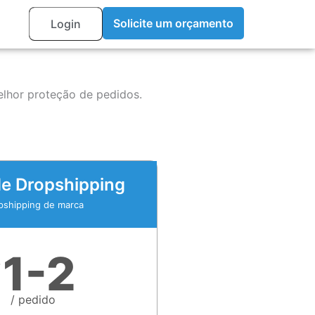
y
Solicite um orçamento
Login
elhor proteção de pedidos.
de Dropshipping
pshipping de marca
1-2
$
/ pedido