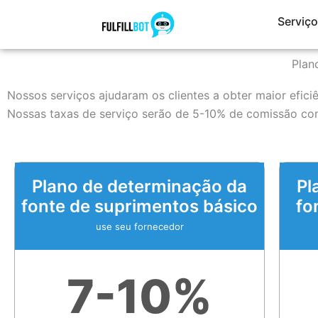
Pular
Serviç
para
o
Plan
conteúdo
Nossos serviços ajudaram os clientes a obter maior efic
Nossas taxas de serviço serão de 5-10% de comissão co
Plano de determinação da
Pl
fonte de suprimentos básico
fo
use seu fornecedor
7-10%