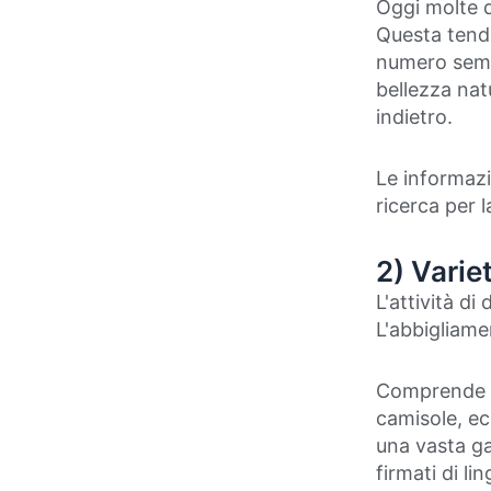
Oggi molte d
Questa tende
numero semp
bellezza nat
indietro.
Le informazi
ricerca per l
2) Variet
L'attività di
L'abbigliame
Comprende li
camisole, ec
una vasta ga
firmati di li