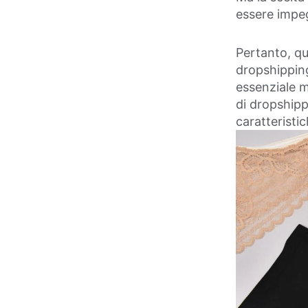
essere impe
Pertanto, que
dropshipping 
essenziale m
di dropshippi
caratteristi