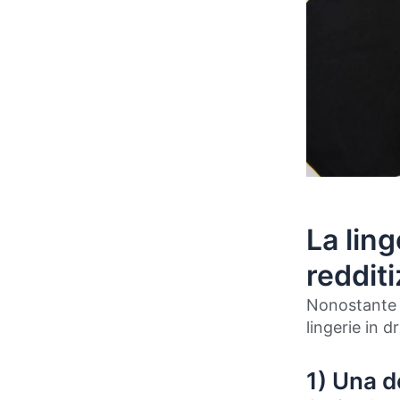
La ling
redditi
Nonostante l
lingerie in d
1) Una d