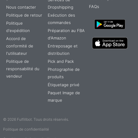
FAQs
Nous contacter
Dropshipping
Politique de retour
Exécution des
commandes
Politique
d'expédition
Préparation au FBA
d'Amazon
Accord de
conformité de
Entreposage et
l'utilisateur
distribution
Politique de
Pick and Pack
responsabilité du
Photographie de
vendeur
produits
Étiquetage privé
TR
Paquet Image de
IT
marque
ES
DE
© 2026 Fulfillbot. Tous droits réservés.
PT
Politique de confidentialité