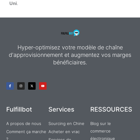
Uni
.
Hyper-optimisez votre modèle de chaîne
d'approvisionnement et augmentez vos marges
bénéficiaires.
F
I
X
Y
a
n
-
o
c
s
t
u
e
t
w
t
b
a
i
u
o
g
t
b
o
r
t
e
k
a
e
Fulfillbot
Services
RESSOURCES
-
m
r
f
A propos de nous
Sourcing en Chine
Blog sur le
commerce
Comment ça marche
Acheter en vrac
électronique
?
Services de