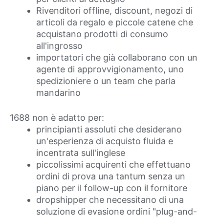
Rivenditori offline, discount, negozi di
articoli da regalo e piccole catene che
acquistano prodotti di consumo
all'ingrosso
importatori che già collaborano con un
agente di approvvigionamento, uno
spedizioniere o un team che parla
mandarino
1688 non è adatto per:
principianti assoluti che desiderano
un'esperienza di acquisto fluida e
incentrata sull'inglese
piccolissimi acquirenti che effettuano
ordini di prova una tantum senza un
piano per il follow-up con il fornitore
dropshipper che necessitano di una
soluzione di evasione ordini "plug-and-