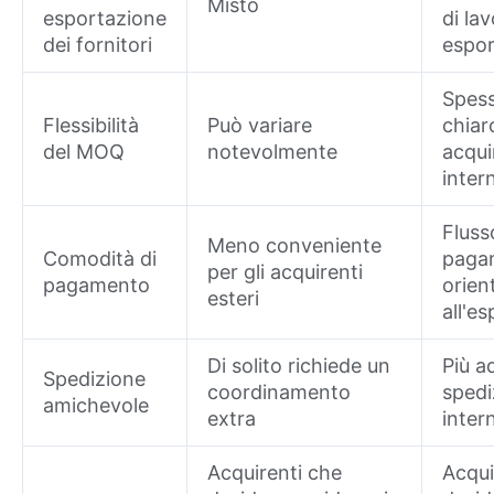
Misto
esportazione
di lav
dei fornitori
espor
Spess
Flessibilità
Può variare
chiar
del MOQ
notevolmente
acqui
inter
Fluss
Meno conveniente
Comodità di
pagam
per gli acquirenti
pagamento
orien
esteri
all'e
Di solito richiede un
Più a
Spedizione
coordinamento
spedi
amichevole
extra
inter
Acquirenti che
Acqui