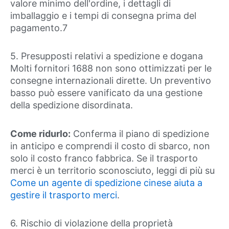
valore minimo dell'ordine, i dettagli di
imballaggio e i tempi di consegna prima del
pagamento.7
5. Presupposti relativi a spedizione e dogana
Molti fornitori 1688 non sono ottimizzati per le
consegne internazionali dirette. Un preventivo
basso può essere vanificato da una gestione
della spedizione disordinata.
Come ridurlo:
Conferma il piano di spedizione
in anticipo e comprendi il costo di sbarco, non
solo il costo franco fabbrica. Se il trasporto
merci è un territorio sconosciuto, leggi di più su
Come un agente di spedizione cinese aiuta a
gestire il trasporto merci
.
6. Rischio di violazione della proprietà