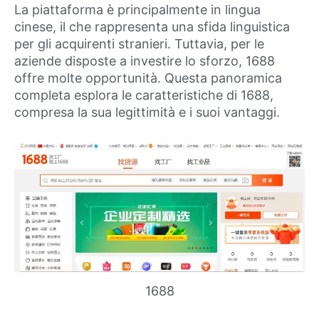
La piattaforma è principalmente in lingua
cinese, il che rappresenta una sfida linguistica
per gli acquirenti stranieri. Tuttavia, per le
aziende disposte a investire lo sforzo, 1688
offre molte opportunità. Questa panoramica
completa esplora le caratteristiche di 1688,
compresa la sua legittimità e i suoi vantaggi.
1688