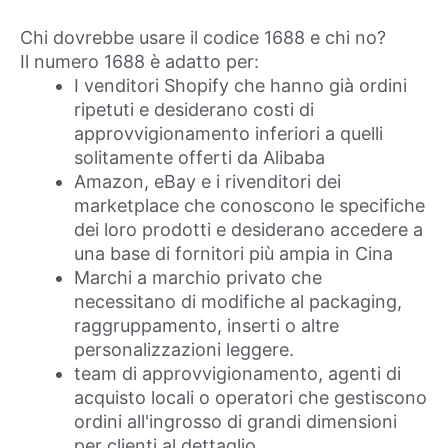
Chi dovrebbe usare il codice 1688 e chi no?
Il numero 1688 è adatto per:
I venditori Shopify che hanno già ordini
ripetuti e desiderano costi di
approvvigionamento inferiori a quelli
solitamente offerti da Alibaba
Amazon, eBay e i rivenditori dei
marketplace che conoscono le specifiche
dei loro prodotti e desiderano accedere a
una base di fornitori più ampia in Cina
Marchi a marchio privato che
necessitano di modifiche al packaging,
raggruppamento, inserti o altre
personalizzazioni leggere.
team di approvvigionamento, agenti di
acquisto locali o operatori che gestiscono
ordini all'ingrosso di grandi dimensioni
per clienti al dettaglio