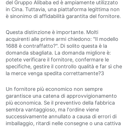
del Gruppo Alibaba ed è ampiamente utilizzato
in Cina. Tuttavia, una piattaforma legittima non
è sinonimo di affidabilità garantita del fornitore.
Questa distinzione è importante. Molti
acquirenti alle prime armi chiedono: "Il modello
1688 è contraffatto?". Di solito questa è la
domanda sbagliata. La domanda migliore è:
potete verificare il fornitore, confermare le
specifiche, gestire il controllo qualità e far sì che
la merce venga spedita correttamente?3
Un fornitore più economico non sempre
garantisce una catena di approvvigionamento
più economica. Se il preventivo della fabbrica
sembra vantaggioso, ma l'ordine viene
successivamente annullato a causa di errori di
imballaggio, ritardi nelle consegne o una cattiva