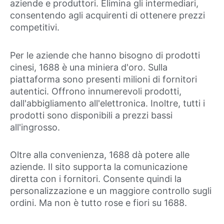
aziende e produttori. Elimina gli intermediari,
consentendo agli acquirenti di ottenere prezzi
competitivi.
Per le aziende che hanno bisogno di prodotti
cinesi, 1688 è una miniera d'oro. Sulla
piattaforma sono presenti milioni di fornitori
autentici. Offrono innumerevoli prodotti,
dall'abbigliamento all'elettronica. Inoltre, tutti i
prodotti sono disponibili a prezzi bassi
all'ingrosso.
Oltre alla convenienza, 1688 dà potere alle
aziende. Il sito supporta la comunicazione
diretta con i fornitori. Consente quindi la
personalizzazione e un maggiore controllo sugli
ordini. Ma non è tutto rose e fiori su 1688.