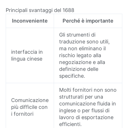
Principali svantaggi del 1688
Inconveniente
Perché è importante
Gli strumenti di
traduzione sono utili,
ma non eliminano il
interfaccia in
rischio legato alla
lingua cinese
negoziazione e alla
definizione delle
specifiche.
Molti fornitori non sono
strutturati per una
Comunicazione
comunicazione fluida in
più difficile con
inglese o per flussi di
i fornitori
lavoro di esportazione
efficienti.