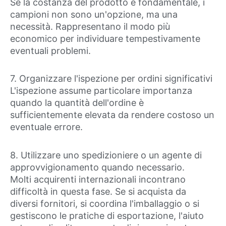
Se la costanza del prodotto è fondamentale, i
campioni non sono un'opzione, ma una
necessità. Rappresentano il modo più
economico per individuare tempestivamente
eventuali problemi.
7. Organizzare l'ispezione per ordini significativi
L'ispezione assume particolare importanza
quando la quantità dell'ordine è
sufficientemente elevata da rendere costoso un
eventuale errore.
8. Utilizzare uno spedizioniere o un agente di
approvvigionamento quando necessario.
Molti acquirenti internazionali incontrano
difficoltà in questa fase. Se si acquista da
diversi fornitori, si coordina l'imballaggio o si
gestiscono le pratiche di esportazione, l'aiuto