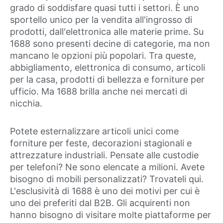
grado di soddisfare quasi tutti i settori. È uno
sportello unico per la vendita all'ingrosso di
prodotti, dall'elettronica alle materie prime. Su
1688 sono presenti decine di categorie, ma non
mancano le opzioni più popolari. Tra queste,
abbigliamento, elettronica di consumo, articoli
per la casa, prodotti di bellezza e forniture per
ufficio. Ma 1688 brilla anche nei mercati di
nicchia.
Potete esternalizzare articoli unici come
forniture per feste, decorazioni stagionali e
attrezzature industriali. Pensate alle custodie
per telefoni? Ne sono elencate a milioni. Avete
bisogno di mobili personalizzati? Trovateli qui.
L'esclusività di 1688 è uno dei motivi per cui è
uno dei preferiti dal B2B. Gli acquirenti non
hanno bisogno di visitare molte piattaforme per