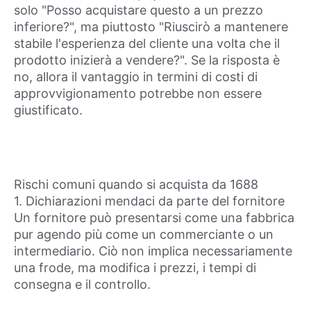
solo "Posso acquistare questo a un prezzo
inferiore?", ma piuttosto "Riuscirò a mantenere
stabile l'esperienza del cliente una volta che il
prodotto inizierà a vendere?". Se la risposta è
no, allora il vantaggio in termini di costi di
approvvigionamento potrebbe non essere
giustificato.
Rischi comuni quando si acquista da 1688
1. Dichiarazioni mendaci da parte del fornitore
Un fornitore può presentarsi come una fabbrica
pur agendo più come un commerciante o un
intermediario. Ciò non implica necessariamente
una frode, ma modifica i prezzi, i tempi di
consegna e il controllo.