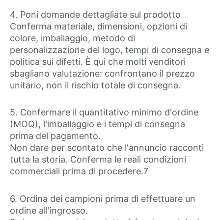
4. Poni domande dettagliate sul prodotto
Conferma materiale, dimensioni, opzioni di
colore, imballaggio, metodo di
personalizzazione del logo, tempi di consegna e
politica sui difetti. È qui che molti venditori
sbagliano valutazione: confrontano il prezzo
unitario, non il rischio totale di consegna.
5. Confermare il quantitativo minimo d'ordine
(MOQ), l'imballaggio e i tempi di consegna
prima del pagamento.
Non dare per scontato che l'annuncio racconti
tutta la storia. Conferma le reali condizioni
commerciali prima di procedere.7
6. Ordina dei campioni prima di effettuare un
ordine all'ingrosso.