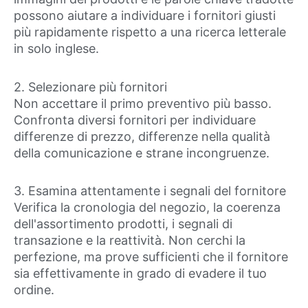
possono aiutare a individuare i fornitori giusti
più rapidamente rispetto a una ricerca letterale
in solo inglese.
2. Selezionare più fornitori
Non accettare il primo preventivo più basso.
Confronta diversi fornitori per individuare
differenze di prezzo, differenze nella qualità
della comunicazione e strane incongruenze.
3. Esamina attentamente i segnali del fornitore
Verifica la cronologia del negozio, la coerenza
dell'assortimento prodotti, i segnali di
transazione e la reattività. Non cerchi la
perfezione, ma prove sufficienti che il fornitore
sia effettivamente in grado di evadere il tuo
ordine.