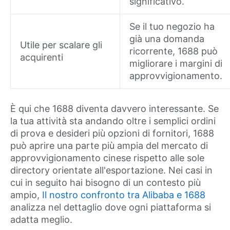
significativo.
Se il tuo negozio ha
già una domanda
Utile per scalare gli
ricorrente, 1688 può
acquirenti
migliorare i margini di
approvvigionamento.
È qui che 1688 diventa davvero interessante. Se
la tua attività sta andando oltre i semplici ordini
di prova e desideri più opzioni di fornitori, 1688
può aprire una parte più ampia del mercato di
approvvigionamento cinese rispetto alle sole
directory orientate all'esportazione. Nei casi in
cui in seguito hai bisogno di un contesto più
ampio,
Il nostro confronto tra Alibaba e 1688
analizza nel dettaglio dove ogni piattaforma si
adatta meglio.