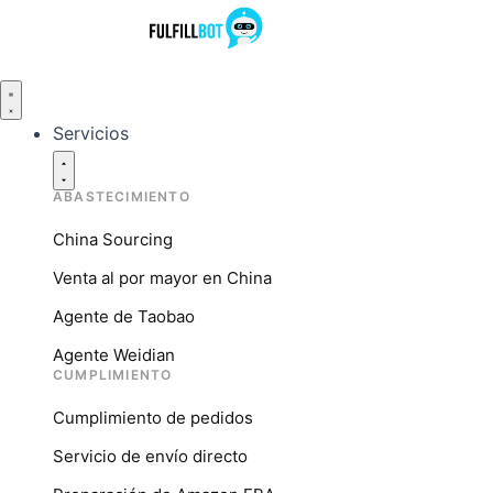
Ir
al
contenido
Servicios
Recursos
Compañía
Servicios
Recursos
Compañía
de
de
cerrada
abiertos
abiertos
abierta
cierre
cierre
Servicios
ABASTECIMIENTO
China Sourcing
Venta al por mayor en China
Agente de Taobao
Agente Weidian
CUMPLIMIENTO
Cumplimiento de pedidos
Servicio de envío directo