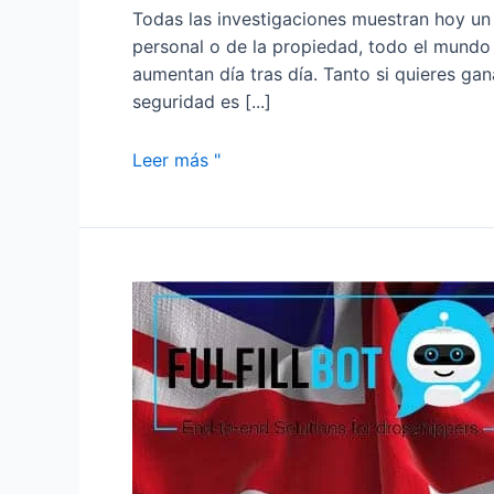
Todas las investigaciones muestran hoy un
personal o de la propiedad, todo el mundo 
aumentan día tras día. Tanto si quieres g
seguridad es [...]
Leer más "
Los
10
mejores
proveedores
de
dropshipping
en
Australia