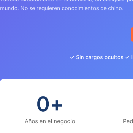
mundo. No se requieren conocimientos de chino.
✓ Sin cargos ocultos ✓ 
0
+
Años en el negocio
Ped