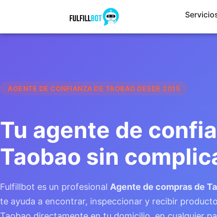
Ir
Servicio
al
contenido
AGENTE DE CONFIANZA DE TAOBAO DESDE 2015
Tu agente de confi
Taobao sin complic
Fulfillbot es un profesional
Agente de compras de T
te ayuda a encontrar, inspeccionar y recibir product
Taobao directamente en tu domicilio, en cualquier pa