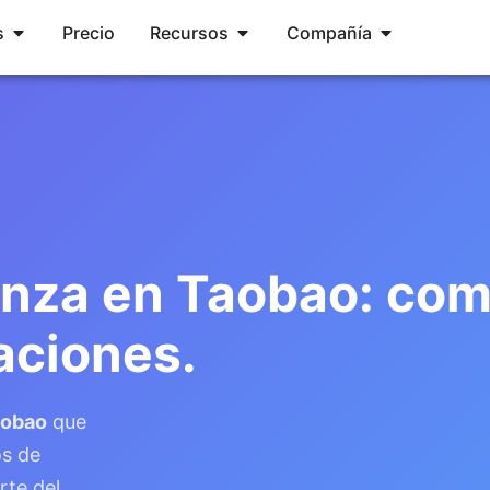
Abrir Services
Abrir Resources
Abrir Compa
s
Precio
Recursos
Compañía
anza en Taobao: com
aciones.
aobao
que
os de
rte del