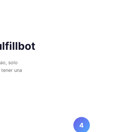
fillbot
ao, solo
 tener una
4