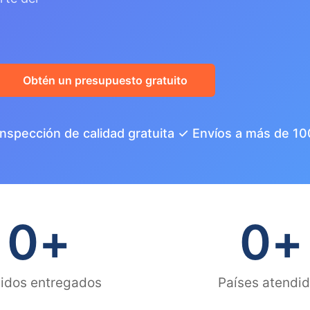
Obtén un presupuesto gratuito
Inspección de calidad gratuita ✓ Envíos a más de 10
0
+
0
+
idos entregados
Países atendi