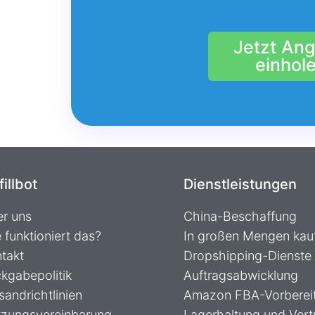
Jetzt An
einhole
fillbot
Dienstleistungen
r uns
China-Beschaffung
 funktioniert das?
In großen Mengen kau
takt
Dropshipping-Dienste
kgabepolitik
Auftragsabwicklung
sandrichtlinien
Amazon FBA-Vorberei
zungsvereinbarung
Lagerhaltung und Vert