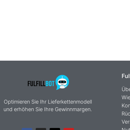
Ful
Übe
Wie
Optimieren Sie Ihr Lieferkettenmodell
Kon
und erhöhen Sie Ihre Gewinnmargen.
Rüc
Ver
TR
Nut
F
I
X
Y