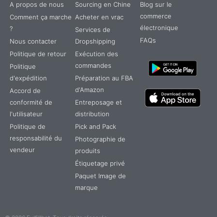
A propos de nous
Sourcing en Chine
Blog sur le
commerce
Comment ça marche
Acheter en vrac
électronique
?
Services de
FAQs
Nous contacter
Dropshipping
Politique de retour
Exécution des
commandes
Politique
d'expédition
Préparation au FBA
d'Amazon
Accord de
conformité de
Entreposage et
l'utilisateur
distribution
Politique de
Pick and Pack
responsabilité du
Photographie de
vendeur
produits
Étiquetage privé
TR
Paquet Image de
IT
marque
ES
DE