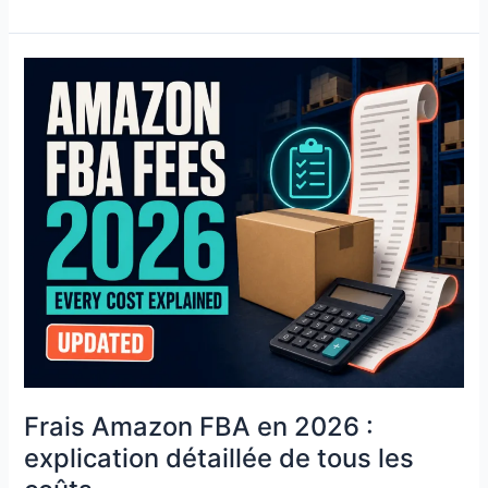
Frais
Amazon
FBA
en
2026 :
explication
détaillée
de
tous
les
coûts
Frais Amazon FBA en 2026 :
explication détaillée de tous les