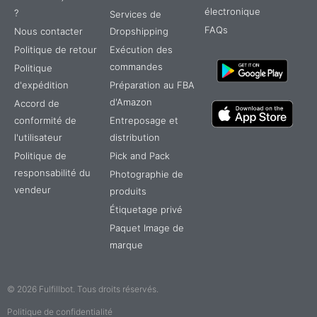
électronique
?
Services de
FAQs
Nous contacter
Dropshipping
Politique de retour
Exécution des
commandes
Politique
d'expédition
Préparation au FBA
d'Amazon
Accord de
conformité de
Entreposage et
l'utilisateur
distribution
Politique de
Pick and Pack
responsabilité du
Photographie de
vendeur
produits
Étiquetage privé
TR
Paquet Image de
IT
marque
ES
DE
© 2026 Fulfillbot. Tous droits réservés.
PT
Politique de confidentialité