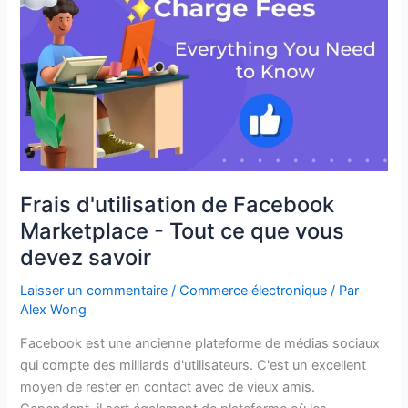
-
Tout
ce
que
vous
devez
savoir
Frais d'utilisation de Facebook
Marketplace - Tout ce que vous
devez savoir
Laisser un commentaire
/
Commerce électronique
/ Par
Alex Wong
Facebook est une ancienne plateforme de médias sociaux
qui compte des milliards d'utilisateurs. C'est un excellent
moyen de rester en contact avec de vieux amis.