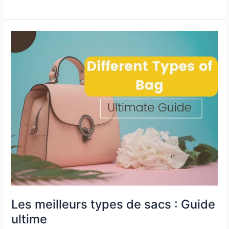
Les
meilleurs
types
de
sacs
:
Guide
ultime
Les meilleurs types de sacs : Guide
ultime