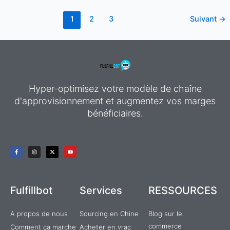
1
2
3
Suivant
→
Hyper-optimisez votre modèle de chaîne
d'approvisionnement et augmentez vos marges
bénéficiaires.
F
I
X
Y
a
n
-
o
c
s
t
u
e
t
w
t
b
a
i
u
o
g
t
b
o
r
t
e
k
a
e
Fulfillbot
Services
RESSOURCES
-
m
r
f
A propos de nous
Sourcing en Chine
Blog sur le
commerce
Comment ça marche
Acheter en vrac