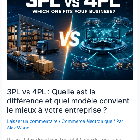
4PL :
Quelle
est
la
différence
et
quel
modèle
convient
le
mieux
à
3PL vs 4PL : Quelle est la
votre
différence et quel modèle convient
entreprise ?
le mieux à votre entreprise ?
Laisser un commentaire
/
Commerce électronique
/ Par
Alex Wong
Un prestataire logistique tiers (3PL) gère des opérations