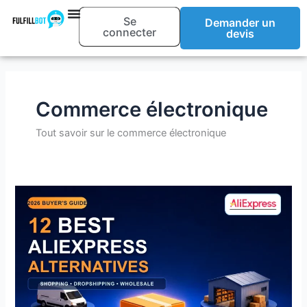
Aller
Se
Demander un
au
connecter
devis
contenu
Commerce électronique
Tout savoir sur le commerce électronique
12
meilleures
alternatives
à
AliExpress
pour
le