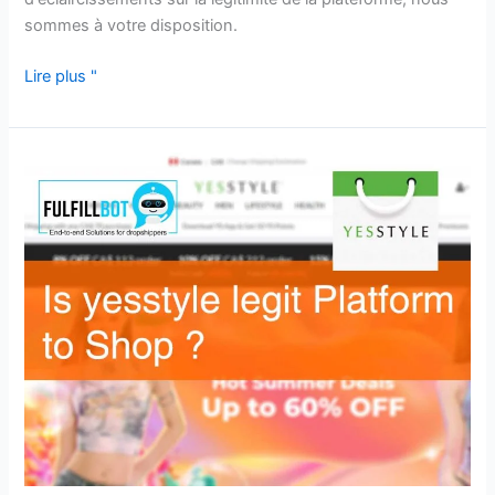
sommes à votre disposition.
Lire plus "
YesStyle
est-
il
une
plateforme
légitime
pour
faire
du
shopping
en
2026 ?