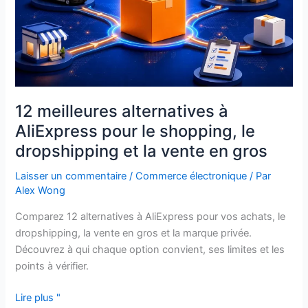
shopping,
le
dropshipping
et
la
vente
en
12 meilleures alternatives à
gros
AliExpress pour le shopping, le
dropshipping et la vente en gros
Laisser un commentaire
/
Commerce électronique
/ Par
Alex Wong
Comparez 12 alternatives à AliExpress pour vos achats, le
dropshipping, la vente en gros et la marque privée.
Découvrez à qui chaque option convient, ses limites et les
points à vérifier.
Lire plus "