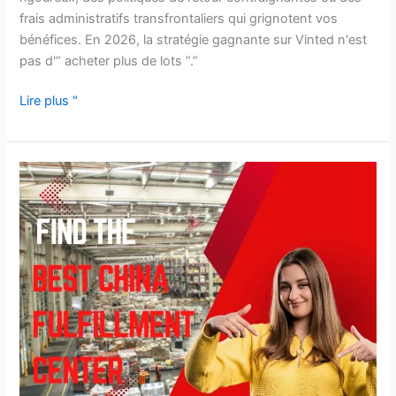
frais administratifs transfrontaliers qui grignotent vos
bénéfices. En 2026, la stratégie gagnante sur Vinted n'est
pas d'“ acheter plus de lots ”.”
Lire plus "
Trouvez
le
meilleur
centre
de
distribution
en
Chine
pour
votre
entreprise.