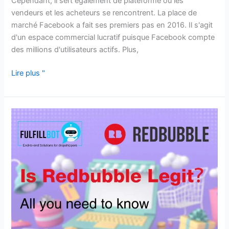
Cependant, il sert également de plateforme où les
vendeurs et les acheteurs se rencontrent. La place de
marché Facebook a fait ses premiers pas en 2016. Il s'agit
d'un espace commercial lucratif puisque Facebook compte
des millions d'utilisateurs actifs. Plus,
Lire plus "
Redbubble
est-
elle
une
plateforme
légitime
?
Voici
ce
que