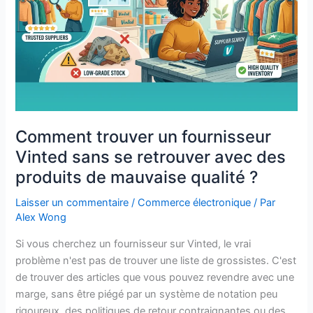
se
retrouver
avec
des
produits
de
mauvaise
qualité
Comment trouver un fournisseur
?
Vinted sans se retrouver avec des
produits de mauvaise qualité ?
Laisser un commentaire
/
Commerce électronique
/ Par
Alex Wong
Si vous cherchez un fournisseur sur Vinted, le vrai
problème n'est pas de trouver une liste de grossistes. C'est
de trouver des articles que vous pouvez revendre avec une
marge, sans être piégé par un système de notation peu
rigoureux, des politiques de retour contraignantes ou des