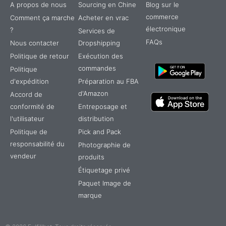
A propos de nous
Sourcing en Chine
Blog sur le
commerce
Comment ça marche
Acheter en vrac
électronique
?
Services de
FAQs
Nous contacter
Dropshipping
Politique de retour
Exécution des
commandes
Politique
d'expédition
Préparation au FBA
d'Amazon
Accord de
conformité de
Entreposage et
l'utilisateur
distribution
Politique de
Pick and Pack
responsabilité du
Photographie de
vendeur
produits
Étiquetage privé
TR
Paquet Image de
IT
marque
ES
DE