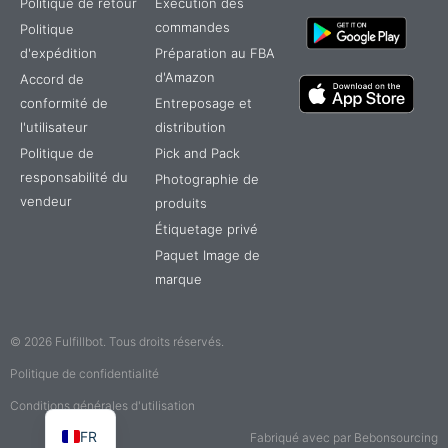
Politique de retour
Exécution des
commandes
Politique
d'expédition
Préparation au FBA
d'Amazon
Accord de
conformité de
Entreposage et
l'utilisateur
distribution
Politique de
Pick and Pack
responsabilité du
Photographie de
vendeur
produits
Étiquetage privé
TR
Paquet Image de
IT
marque
ES
DE
© 2026 Fulfillbot. Tous droits réservés.
PT
Politique de confidentialité
EN
Conditions générales d'utilisation
FR
Fabriqué avec par Bebonsourcing