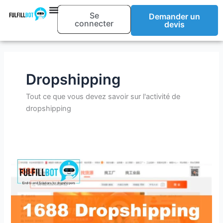
Aller
Se
Demander un
au
connecter
devis
contenu
Dropshipping
Tout ce que vous devez savoir sur l'activité de
dropshipping
1688
Dropshipping
:
le
guide
ultime