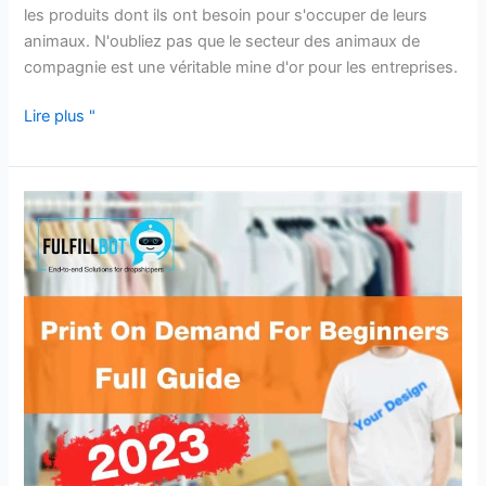
les produits dont ils ont besoin pour s'occuper de leurs
animaux. N'oubliez pas que le secteur des animaux de
compagnie est une véritable mine d'or pour les entreprises.
Lire plus "
L'impression
à
la
demande
pour
les
débutants
:
Guide
de
démarrage