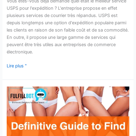
Vous êtes-vous déjà demandé quel était le meilleur service
USPS pour l'expédition ? L'entreprise propose en effet
plusieurs services de courrier très répandus. USPS est
depuis longtemps une option d'expédition populaire parmi
les clients en raison de son faible coût et de sa commodité.
En outre, il propose une large gamme de services qui
peuvent être très utiles aux entreprises de commerce
électronique.
Lire plus "
Guide
définitif
pour
trouver
des
fournisseurs
de