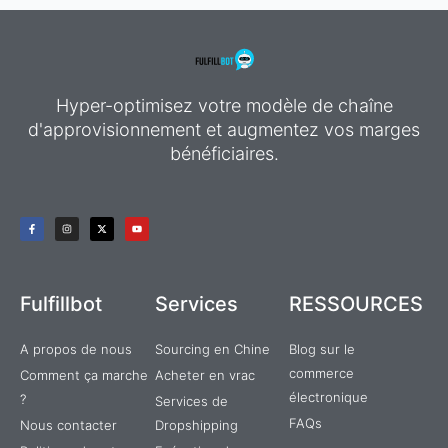
Hyper-optimisez votre modèle de chaîne
d'approvisionnement et augmentez vos marges
bénéficiaires.
F
I
X
Y
a
n
-
o
c
s
t
u
e
t
w
t
b
a
i
u
o
g
t
b
o
r
t
e
k
a
e
Fulfillbot
Services
RESSOURCES
-
m
r
f
A propos de nous
Sourcing en Chine
Blog sur le
commerce
Comment ça marche
Acheter en vrac
électronique
?
Services de
FAQs
Nous contacter
Dropshipping