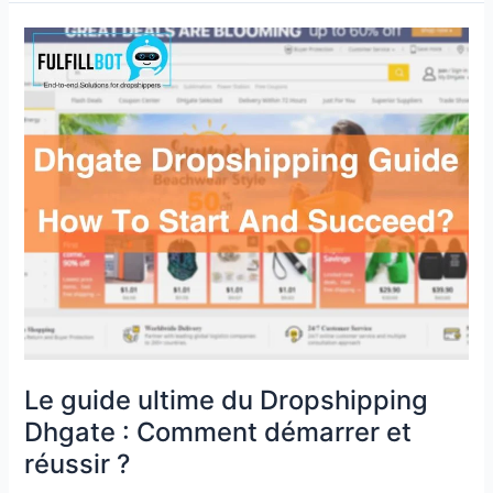
Le
guide
ultime
du
Dropshipping
Dhgate
:
Comment
démarrer
et
réussir
?
Le guide ultime du Dropshipping
Dhgate : Comment démarrer et
réussir ?