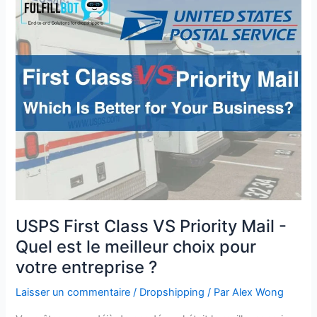
First
Class
VS
Priority
Mail
-
Quel
est
le
meilleur
choix
pour
votre
USPS First Class VS Priority Mail -
entreprise
Quel est le meilleur choix pour
?
votre entreprise ?
Laisser un commentaire
/
Dropshipping
/ Par
Alex Wong