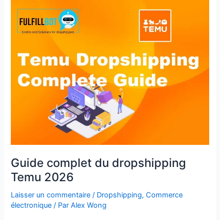
Guide
complet
du
dropshipping
Temu
2026
Guide complet du dropshipping
Temu 2026
Laisser un commentaire
/
Dropshipping
,
Commerce
électronique
/ Par
Alex Wong