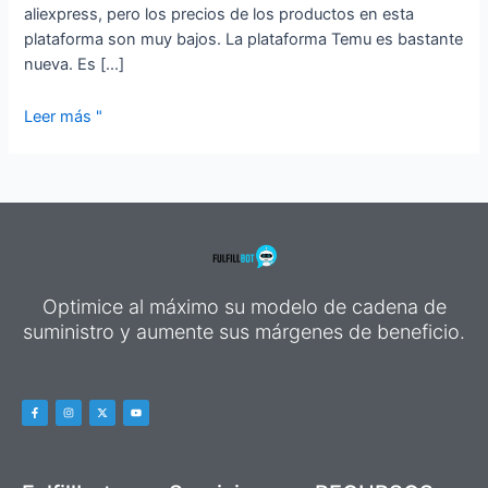
aliexpress, pero los precios de los productos en esta
plataforma son muy bajos. La plataforma Temu es bastante
nueva. Es [...]
Leer más "
Optimice al máximo su modelo de cadena de
suministro y aumente sus márgenes de beneficio.
F
I
X
Y
a
n
-
o
c
s
t
u
e
t
w
t
b
a
i
u
o
g
t
b
o
r
t
e
k
a
e