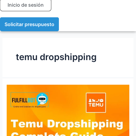
Inicio de sesión
Solicitar presupuesto
temu dropshipping
Guía
completa
de
Dropshipping
de
Temu
2026