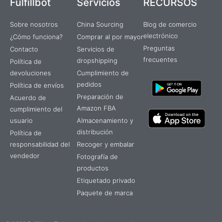
Fulfillbot
Servicios
RECURSOS
-
m
r
f
Sobre nosotros
China Sourcing
Blog de comercio
electrónico
¿Cómo funciona?
Comprar al por mayor
Preguntas
Contacto
Servicios de
frecuentes
dropshipping
Política de
devoluciones
Cumplimiento de
pedidos
Política de envíos
Preparación de
Acuerdo de
Amazon FBA
cumplimiento del
usuario
Almacenamiento y
distribución
Política de
responsabilidad del
Recoger y embalar
vendedor
Fotografía de
productos
Etiquetado privado
Paquete de marca