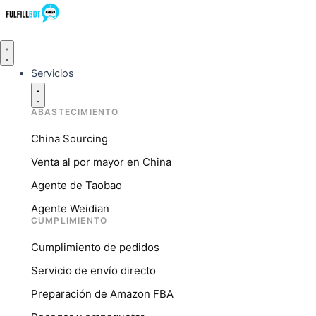
Ir
al
contenido
Fechar
Fechar
Fechar
Abrir
Abrir
Abrir
Services
Resources
Company
Services
Resources
Company
Servicios
ABASTECIMIENTO
China Sourcing
Venta al por mayor en China
Agente de Taobao
Agente Weidian
CUMPLIMIENTO
Cumplimiento de pedidos
Servicio de envío directo
Preparación de Amazon FBA