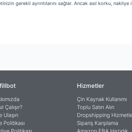
izin gerekli ayrıntılarını sağlar. Ancak asıl korku, nakliye il
fillbot
Hizmetler
kımızda
Çin Kaynak Kullanımı
ıl Çalışır?
Toplu Satın Alın
e Ulaşın
Dropshipping Hizmetle
e Politikası
Sipariş Karşılama
liye Politikası
Amazon FBA Hazırlık