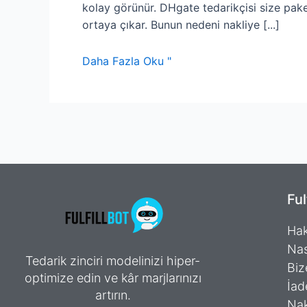
kolay görünür. DHgate tedarikçisi size paketin
ortaya çıkar. Bunun nedeni nakliye [...]
Daha Fazla Oku "
Ful
Hak
Nas
Tedarik zinciri modelinizi hiper-
Biz
optimize edin ve kâr marjlarınızı
İad
artırın.
Nak