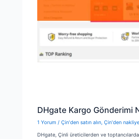
DHgate Kargo Gönderimi N
1 Yorum
/
Çin'den satın alın
,
Çin'den nakliy
DHgate, Çinli üreticilerden ve toptancılard