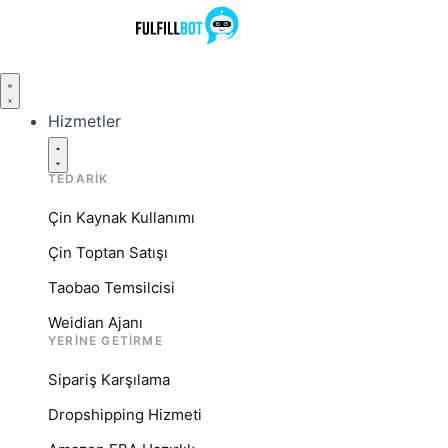
İçeriğe
atla
Chiudi
Chiudi
Chiudi
Apri
Apri
Apri
Services
Resources
Company
Services
Resources
Company
Hizmetler
TEDARIK
Çin Kaynak Kullanımı
Çin Toptan Satışı
Taobao Temsilcisi
Weidian Ajanı
YERINE GETIRME
Sipariş Karşılama
Dropshipping Hizmeti