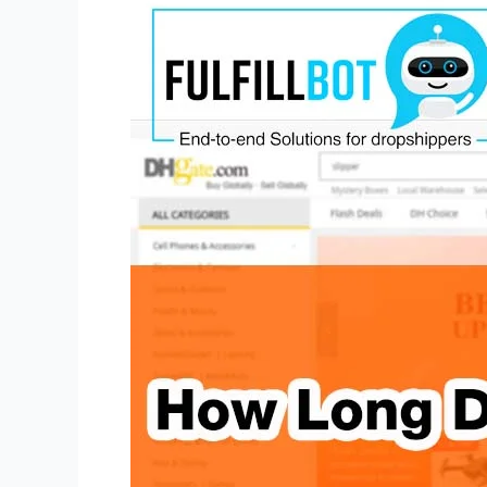
DHgate
Kargo
Gönderimi
Ne
Kadar
Sürer?
Tam
Kılavuz