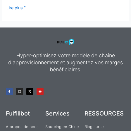
Lire plus "
Hyper-optimisez votre modèle de chaîne
d'approvisionnement et augmentez vos marges
bénéficiaires.
F
I
X
Y
a
n
-
o
c
s
t
u
e
t
w
t
b
a
i
u
o
g
t
b
o
r
t
e
k
a
e
Fulfillbot
Services
RESSOURCES
-
m
r
f
A propos de nous
Sourcing en Chine
Blog sur le