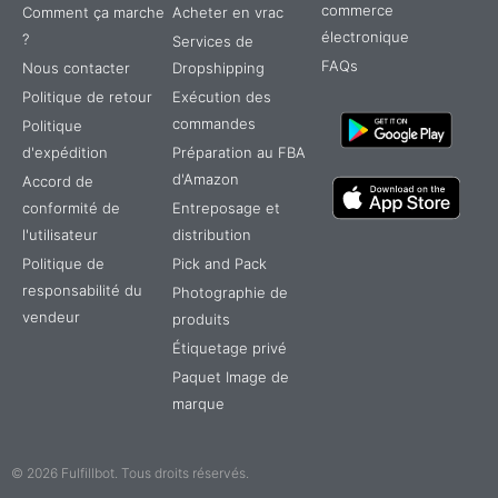
commerce
Comment ça marche
Acheter en vrac
électronique
?
Services de
FAQs
Nous contacter
Dropshipping
Politique de retour
Exécution des
commandes
Politique
d'expédition
Préparation au FBA
d'Amazon
Accord de
conformité de
Entreposage et
l'utilisateur
distribution
Politique de
Pick and Pack
responsabilité du
Photographie de
vendeur
produits
Étiquetage privé
TR
Paquet Image de
IT
marque
ES
DE
© 2026 Fulfillbot. Tous droits réservés.