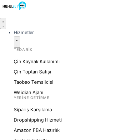
İçeriğe
atla
Schließe
Schließe
Schließe
Öffne
Öffne
Öffne
Services
Resources
Company
Services
Resources
Company
Hizmetler
TEDARIK
Çin Kaynak Kullanımı
Çin Toptan Satışı
Taobao Temsilcisi
Weidian Ajanı
YERINE GETIRME
Sipariş Karşılama
Dropshipping Hizmeti
Amazon FBA Hazırlık