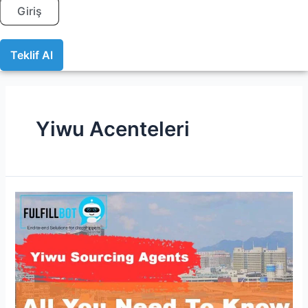
Giriş
Teklif Al
Yiwu Acenteleri
En
İyi
17
Yiwu
Temsilcisi
Yiwu
Pazarından