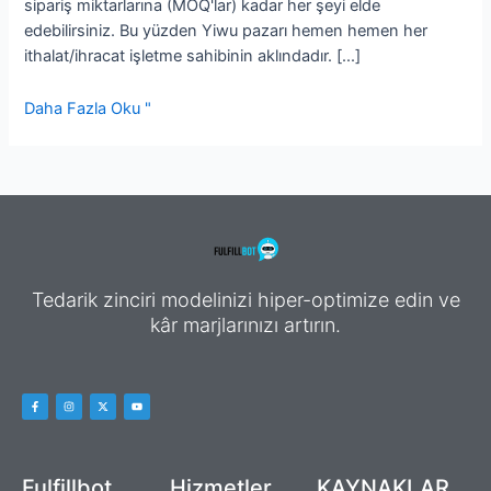
sipariş miktarlarına (MOQ'lar) kadar her şeyi elde
edebilirsiniz. Bu yüzden Yiwu pazarı hemen hemen her
ithalat/ihracat işletme sahibinin aklındadır. [...]
Daha Fazla Oku "
Tedarik zinciri modelinizi hiper-optimize edin ve
kâr marjlarınızı artırın.
F
I
X
Y
a
n
-
o
c
s
t
u
e
t
w
t
b
a
i
u
o
g
t
b
o
r
t
e
k
a
e
Fulfillbot
Hizmetler
KAYNAKLAR
-
m
r