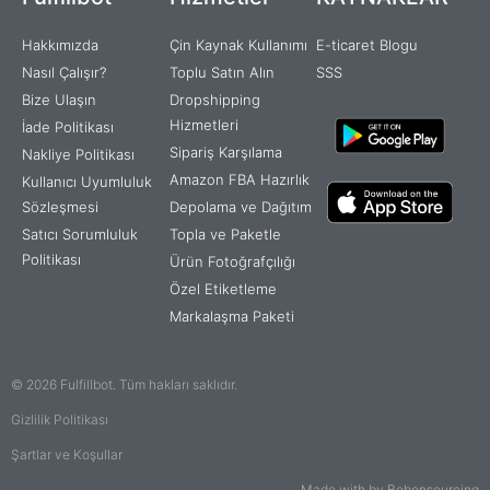
f
Hakkımızda
Çin Kaynak Kullanımı
E-ticaret Blogu
Nasıl Çalışır?
Toplu Satın Alın
SSS
Bize Ulaşın
Dropshipping
Hizmetleri
İade Politikası
Sipariş Karşılama
Nakliye Politikası
Amazon FBA Hazırlık
Kullanıcı Uyumluluk
Sözleşmesi
Depolama ve Dağıtım
Satıcı Sorumluluk
Topla ve Paketle
Politikası
Ürün Fotoğrafçılığı
Özel Etiketleme
Markalaşma Paketi
© 2026 Fulfillbot. Tüm hakları saklıdır.
Gizlilik Politikası
Şartlar ve Koşullar
Made with by Bebonsourcing