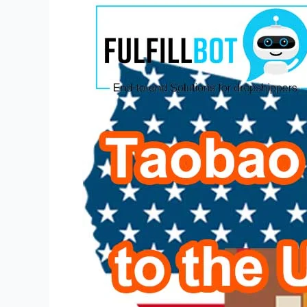
Taobao
ABD'ye
Gemi
Nihai
Öğretici