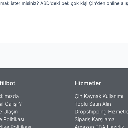
ak ister misiniz? ABD'deki pek çok kişi Çin'den online alışv
fillbot
Hizmetler
kımızda
Çin Kaynak Kullanımı
ıl Çalışır?
Toplu Satın Alın
e Ulaşın
Dropshipping Hizmetle
e Politikası
Sipariş Karşılama
liye Politikası
Amazon FBA Hazırlık