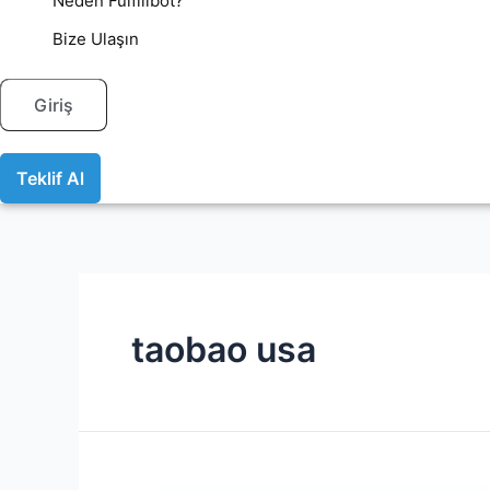
Neden Fulfillbot?
Bize Ulaşın
Giriş
Teklif Al
taobao usa