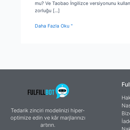
mu? Ve Taobao İngilizce versiyonunu kullanm
zorluğu [...]
Daha Fazla Oku "
Ful
Hak
Nas
Tedarik zinciri modelinizi hiper-
Biz
optimize edin ve kâr marjlarınızı
İad
artırın.
Nak