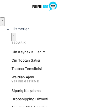
İçeriğe
atla
Cerrar
Cerrar
Cerrar
Abrir
Abrir
Abrir
Services
Resources
Company
Services
Resources
Company
Hizmetler
TEDARIK
Çin Kaynak Kullanımı
Çin Toptan Satışı
Taobao Temsilcisi
Weidian Ajanı
YERINE GETIRME
Sipariş Karşılama
Dropshipping Hizmeti