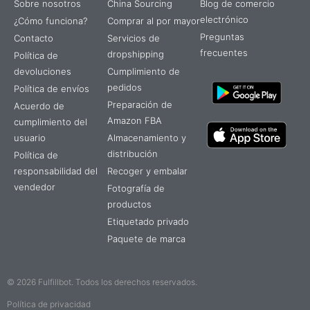
Sobre nosotros
China Sourcing
Blog de comercio
electrónico
¿Cómo funciona?
Comprar al por mayor
Preguntas
Contacto
Servicios de
frecuentes
dropshipping
Política de
devoluciones
Cumplimiento de
pedidos
Política de envíos
Preparación de
Acuerdo de
Amazon FBA
cumplimiento del
usuario
Almacenamiento y
distribución
Política de
responsabilidad del
Recoger y embalar
vendedor
Fotografía de
productos
Etiquetado privado
Paquete de marca
© 2026 Fulfillbot. Todos los derechos reservados.
Política de privacidad