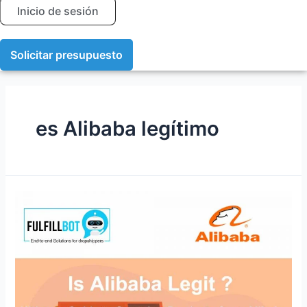
Inicio de sesión
Solicitar presupuesto
es Alibaba legítimo
¿Es
Alibaba
legítimo?
Guía
definitiva
para
comprar