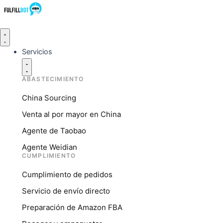
Ir
al
contenido
Schließe
Schließe
Schließe
Öffne
Öffne
Öffne
Services
Resources
Company
Services
Resources
Company
Servicios
ABASTECIMIENTO
China Sourcing
Venta al por mayor en China
Agente de Taobao
Agente Weidian
CUMPLIMIENTO
Cumplimiento de pedidos
Servicio de envío directo
Preparación de Amazon FBA