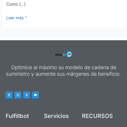
Como [...]
Leer más "
Optimice al máximo su modelo de cadena de
suministro y aumente sus márgenes de beneficio.
F
I
X
Y
a
n
-
o
c
s
t
u
e
t
w
t
b
a
i
u
o
g
t
b
o
r
t
e
k
a
e
Fulfillbot
Servicios
RECURSOS
-
m
r
f